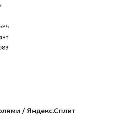
е
585
ант
983
олями / Яндекс.Сплит