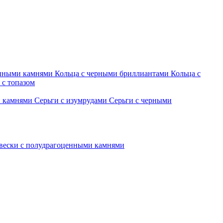
енными камнями
Кольца с черными бриллиантами
Кольца с
 с топазом
и камнями
Серьги с изумрудами
Серьги с черными
вески с полудрагоценными камнями