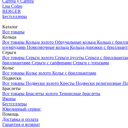
Carrera y Carrera
Lisa Colpo
BERGER
Бестселлеры
Каталог
Все товары
Кольца
Все товары
Кольца золото
Обручальные кольца
Кольца с брил
изумрудами
Помолвочные кольца
Кольца-дорожки с бриллиан
Серьги
Все товары
Серьги золото
Серьги пусеты
Серьги с бриллиант
бриллиантами
Серьги с сапфирами
Серьги с топазами
Колье
Все товары
Колье золото
Колье с бриллиантами
Подвески
Все товары
Подвески золото
Кресты
Подвески религиозные
По
Браслеты
Все товары
Браслеты золото
Теннисные браслеты
Иконы
Бестселлеры
Ювелирный сервис
Помощь
Доставка и оплата
Гарантия и возврат