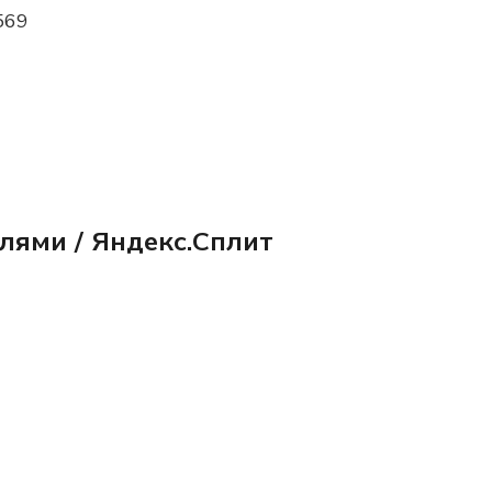
569
олями / Яндекс.Сплит