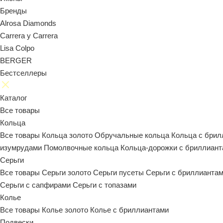
Бренды
Alrosa Diamonds
Carrera y Carrera
Lisa Colpo
BERGER
Бестселлеры
Каталог
Все товары
Кольца
Все товары
Кольца золото
Обручальные кольца
Кольца с бри
изумрудами
Помолвочные кольца
Кольца-дорожки с бриллиан
Серьги
Все товары
Серьги золото
Серьги пусеты
Серьги с бриллианта
Серьги с сапфирами
Серьги с топазами
Колье
Все товары
Колье золото
Колье с бриллиантами
Подвески