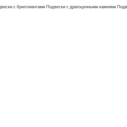
двески с бриллиантами
Подвески с драгоценными камнями
Подв