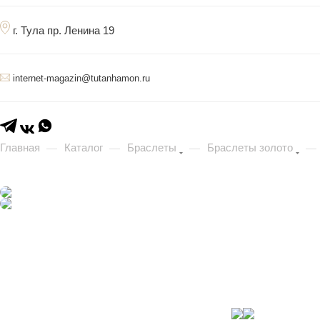
г. Тула пр. Ленина 19
internet-magazin@tutanhamon.ru
Главная
Каталог
Браслеты
Браслеты золото
—
—
—
—