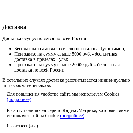
Доставка
Доставка осуществляется по всей России
Бесплатный самовывоз из любого салона Тутанхамон;
При заказе на сумму свыше 5000 руб. - бесплатная
доставка в пределах Тулы;
При заказе на сумму свыше 20000 руб. - бесплатная
доставка по всей России.
В остальных случаях доставка рассчитывается индивидуально
при оформлении заказа.
Для повышения удобства сайта мы используем Cookies
Подробнее о доставке
(подробнее)
Оплата
К сайту подключен сервис Яндекс.Метрика, который также
использует файлы Cookie
(подробнее)
Наличными или картой при получении в одном из
салонов «Тутанхамон»;
Я согласен(-на)
Онлайн на сайте при других способах доставки.