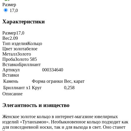
Размер
17,0
Характеристики
Размер
17,0
Вес
2.09
Тип изделия
Кольцо
Цвет золота
белое
Металл
Золото
Проба
Золото 585
Вставки
Бриллиант
Артикул
000334640
Вставки
Камень
Форма огранки
Вес, карат
Бриллиант х1
Круг
0,258
Описание
Элегантность и изящество
Женское золотое кольцо в интернет-магазине ювелирных
изделий «Тутанхамон». Необыкновенное кольцо подходит как
для повседневной носки, так и для выхода в свет. Оно станет