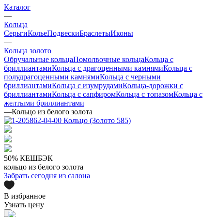
Каталог
—
Кольца
Серьги
Колье
Подвески
Браслеты
Иконы
—
Кольца золото
Обручальные кольца
Помолвочные кольца
Кольца с
бриллиантами
Кольца с драгоценными камнями
Кольца с
полудрагоценными камнями
Кольца с черными
бриллиантами
Кольца с изумрудами
Кольца-дорожки с
бриллиантами
Кольца с сапфиром
Кольца с топазом
Кольца с
желтыми бриллиантами
—
Кольцо из белого золота
50% КЕШБЭК
кольцо из белого золота
Забрать сегодня из салона
В избранное
Узнать цену