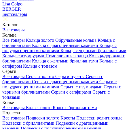
Lisa Colpo
BERGER
Бестселлеры
Каталог
Все товары
Кольца
Все товары
Кольца золото
Обручальные кольца
Кольца с
бриллиантами
Кольца с драгоценными камнями
Кольца с
полудрагоценными камнями
Кольца с черными бриллиантами
Кольца с изумрудами
Помолвочные кольца
Кольца-дорожки с
бриллиантами
Кольца с желтыми бриллиантами
Кольца с
сапфиром
Кольца с топазом
Серьги
Все товары
Серьги золото
Серьги пусеты
Серьги с
бриллиантами
Серьги с драгоценными камнями
Серьги с
полудрагоценными камнями
Серьги с изумрудами
Серьги с
черными бриллиантами
Серьги с сапфирами
Серьги с
топазами
Колье
Все товары
Колье золото
Колье с бриллиантами
Подвески
Все товары
Подвески золото
Кресты
Подвески религиозные
Подвески с бриллиантами
Подвески с драгоценными
камнями
Подвески с полудрагоценными камнями