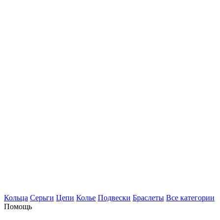
Кольца
Серьги
Цепи
Колье
Подвески
Браслеты
Все категории
Помощь