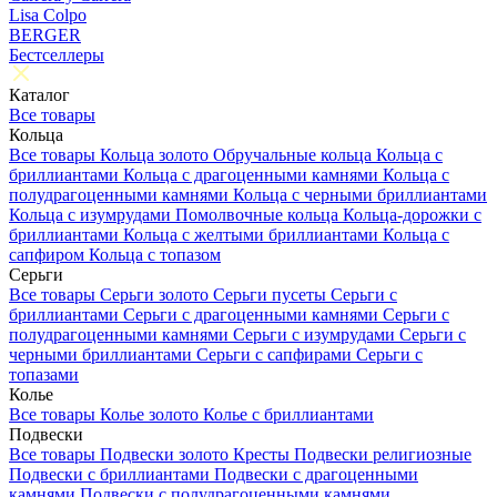
Lisa Colpo
BERGER
Бестселлеры
Каталог
Все товары
Кольца
Все товары
Кольца золото
Обручальные кольца
Кольца с
бриллиантами
Кольца с драгоценными камнями
Кольца с
полудрагоценными камнями
Кольца с черными бриллиантами
Кольца с изумрудами
Помолвочные кольца
Кольца-дорожки с
бриллиантами
Кольца с желтыми бриллиантами
Кольца с
сапфиром
Кольца с топазом
Серьги
Все товары
Серьги золото
Серьги пусеты
Серьги с
бриллиантами
Серьги с драгоценными камнями
Серьги с
полудрагоценными камнями
Серьги с изумрудами
Серьги с
черными бриллиантами
Серьги с сапфирами
Серьги с
топазами
Колье
Все товары
Колье золото
Колье с бриллиантами
Подвески
Все товары
Подвески золото
Кресты
Подвески религиозные
Подвески с бриллиантами
Подвески с драгоценными
камнями
Подвески с полудрагоценными камнями