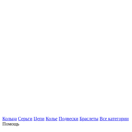
Кольца
Серьги
Цепи
Колье
Подвески
Браслеты
Все категории
Помощь