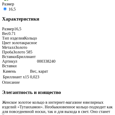
Размер
16,5
Характеристики
Размер
16,5
Вес
0.71
Тип изделия
Кольцо
Цвет золота
красное
Металл
Золото
Проба
Золото 585
Вставки
Бриллиант
Артикул
000338240
Вставки
Камень
Вес, карат
Бриллиант х15
0,023
Описание
Элегантность и изящество
Женское золотое кольцо в интернет-магазине ювелирных
изделий «Тутанхамон». Необыкновенное кольцо подходит как
для повседневной носки, так и для выхода в свет. Оно станет