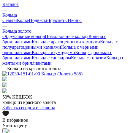
Каталог
—
Кольца
Серьги
Колье
Подвески
Браслеты
Иконы
—
Кольца золото
Обручальные кольца
Помолвочные кольца
Кольца с
бриллиантами
Кольца с драгоценными камнями
Кольца с
полудрагоценными камнями
Кольца с черными
бриллиантами
Кольца с изумрудами
Кольца-дорожки с
бриллиантами
Кольца с сапфиром
Кольца с топазом
Кольца с
желтыми бриллиантами
—
Кольцо из красного золота
50% КЕШБЭК
кольцо из красного золота
Забрать сегодня из салона
В избранное
Узнать цену