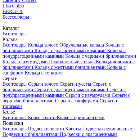
Carrera y Carrera
Lisa Colpo
BERGER
Бестселлеры
Каталог
Все товары
Кольца
Все товары
Кольца золото
Обручальные кольца
Кольца с
бриллиантами
Кольца с драгоценными камнями
Кольца с
полудрагоценными камнями
Кольца с черными бриллиантами
Кольца с изумрудами
Помолвочные кольца
Кольца-дорожки с
бриллиантами
Кольца с желтыми бриллиантами
Кольца с
сапфиром
Кольца с топазом
Серьги
Все товары
Серьги золото
Серьги пусеты
Серьги с
бриллиантами
Серьги с драгоценными камнями
Серьги с
полудрагоценными камнями
Серьги с изумрудами
Серьги с
черными бриллиантами
Серьги с сапфирами
Серьги с
топазами
Колье
Все товары
Колье золото
Колье с бриллиантами
Подвески
Все товары
Подвески золото
Кресты
Подвески религиозные
Подвески с бриллиантами
Подвески с драгоценными