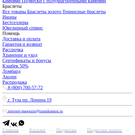
камнями
Подвески с полудрагоценными камнями
Браслеты
Все товары
Браслеты золото
Теннисные браслеты
Иконы
Бестселлеры
Ювелирный сервис
Помощь
Доставка и оплата
Гарантия и возврат
Рассрочка
Хранение и уход
Сертификаты и бонусы
Кэшбек 50%
Ломбард
Акции
Распродажа
8 (800) 700-57-72
г. Тула пр. Ленина 19
internet-magazin@tutanhamon.ru
Главная
Каталог
Подвески
Подвески золото
—
—
—
—