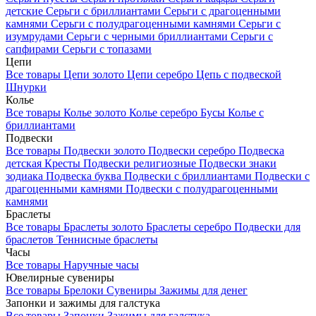
детские
Серьги с бриллиантами
Серьги с драгоценными
камнями
Серьги с полудрагоценными камнями
Серьги с
изумрудами
Серьги с черными бриллиантами
Серьги с
сапфирами
Серьги с топазами
Цепи
Все товары
Цепи золото
Цепи серебро
Цепь с подвеской
Шнурки
Колье
Все товары
Колье золото
Колье серебро
Бусы
Колье с
бриллиантами
Подвески
Все товары
Подвески золото
Подвески серебро
Подвеска
детская
Кресты
Подвески религиозные
Подвески знаки
зодиака
Подвеска буква
Подвески с бриллиантами
Подвески с
драгоценными камнями
Подвески с полудрагоценными
камнями
Браслеты
Все товары
Браслеты золото
Браслеты серебро
Подвески для
браслетов
Теннисные браслеты
Часы
Все товары
Наручные часы
Ювелирные сувениры
Все товары
Брелоки
Сувениры
Зажимы для денег
Запонки и зажимы для галстука
Все товары
Запонки
Зажимы для галстука