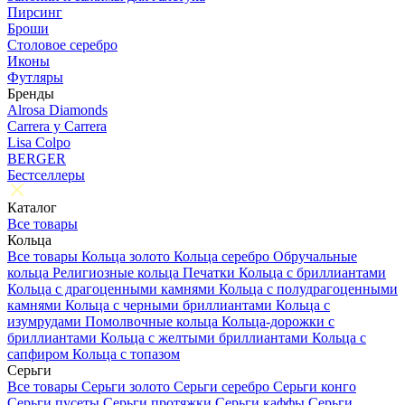
Пирсинг
Броши
Столовое серебро
Иконы
Футляры
Бренды
Alrosa Diamonds
Carrera y Carrera
Lisa Colpo
BERGER
Бестселлеры
Каталог
Все товары
Кольца
Все товары
Кольца золото
Кольца серебро
Обручальные
кольца
Религиозные кольца
Печатки
Кольца с бриллиантами
Кольца с драгоценными камнями
Кольца с полудрагоценными
камнями
Кольца с черными бриллиантами
Кольца с
изумрудами
Помолвочные кольца
Кольца-дорожки с
бриллиантами
Кольца с желтыми бриллиантами
Кольца с
сапфиром
Кольца с топазом
Серьги
Все товары
Серьги золото
Серьги серебро
Серьги конго
Серьги пусеты
Серьги протяжки
Серьги каффы
Серьги