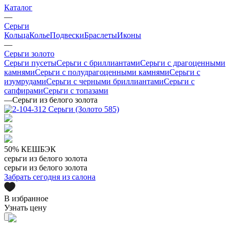
Каталог
—
Серьги
Кольца
Колье
Подвески
Браслеты
Иконы
—
Серьги золото
Серьги пусеты
Серьги с бриллиантами
Серьги с драгоценными
камнями
Серьги с полудрагоценными камнями
Серьги с
изумрудами
Серьги с черными бриллиантами
Серьги с
сапфирами
Серьги с топазами
—
Серьги из белого золота
50% КЕШБЭК
серьги из белого золота
серьги из белого золота
Забрать сегодня из салона
В избранное
Узнать цену