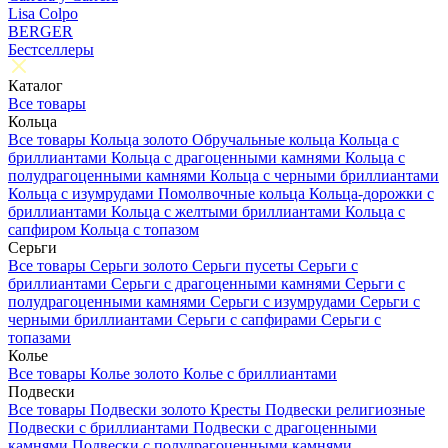
Lisa Colpo
BERGER
Бестселлеры
Каталог
Все товары
Кольца
Все товары
Кольца золото
Обручальные кольца
Кольца с
бриллиантами
Кольца с драгоценными камнями
Кольца с
полудрагоценными камнями
Кольца с черными бриллиантами
Кольца с изумрудами
Помолвочные кольца
Кольца-дорожки с
бриллиантами
Кольца с желтыми бриллиантами
Кольца с
сапфиром
Кольца с топазом
Серьги
Все товары
Серьги золото
Серьги пусеты
Серьги с
бриллиантами
Серьги с драгоценными камнями
Серьги с
полудрагоценными камнями
Серьги с изумрудами
Серьги с
черными бриллиантами
Серьги с сапфирами
Серьги с
топазами
Колье
Все товары
Колье золото
Колье с бриллиантами
Подвески
Все товары
Подвески золото
Кресты
Подвески религиозные
Подвески с бриллиантами
Подвески с драгоценными
камнями
Подвески с полудрагоценными камнями