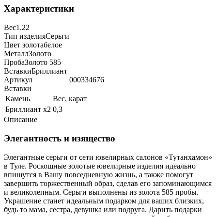
Характеристики
Вес
1.22
Тип изделия
Серьги
Цвет золота
белое
Металл
Золото
Проба
Золото 585
Вставки
Бриллиант
Артикул
000334676
Вставки
Камень
Вес, карат
Бриллиант х2
0,3
Описание
Элегантность и изящество
Элегантные серьги от сети ювелирных салонов «Тутанхамон»
в Туле. Роскошные золотые ювелирные изделия идеально
впишутся в Вашу повседневную жизнь, а также помогут
завершить торжественный образ, сделав его запоминающимся
и великолепным. Серьги выполнены из золота 585 пробы.
Украшение станет идеальным подарком для ваших близких,
будь то мама, сестра, девушка или подруга. Дарить подарки