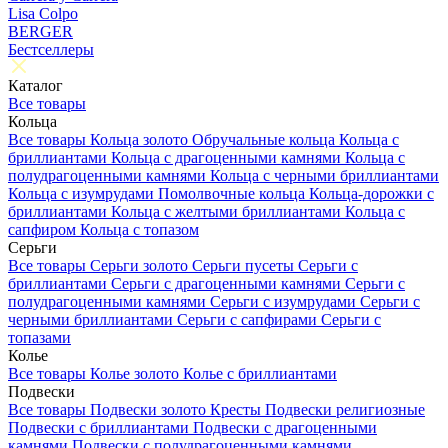
Lisa Colpo
BERGER
Бестселлеры
Каталог
Все товары
Кольца
Все товары
Кольца золото
Обручальные кольца
Кольца с
бриллиантами
Кольца с драгоценными камнями
Кольца с
полудрагоценными камнями
Кольца с черными бриллиантами
Кольца с изумрудами
Помолвочные кольца
Кольца-дорожки с
бриллиантами
Кольца с желтыми бриллиантами
Кольца с
сапфиром
Кольца с топазом
Серьги
Все товары
Серьги золото
Серьги пусеты
Серьги с
бриллиантами
Серьги с драгоценными камнями
Серьги с
полудрагоценными камнями
Серьги с изумрудами
Серьги с
черными бриллиантами
Серьги с сапфирами
Серьги с
топазами
Колье
Все товары
Колье золото
Колье с бриллиантами
Подвески
Все товары
Подвески золото
Кресты
Подвески религиозные
Подвески с бриллиантами
Подвески с драгоценными
камнями
Подвески с полудрагоценными камнями