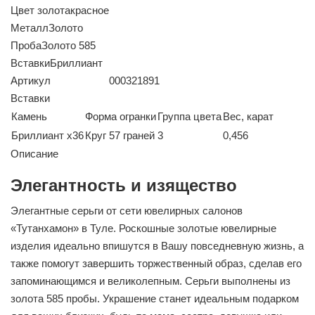
Цвет золота
красное
Металл
Золото
Проба
Золото 585
Вставки
Бриллиант
Артикул
000321891
Вставки
Камень
Форма огранки
Группа цвета
Вес, карат
Бриллиант х36
Круг 57 граней
3
0,456
Описание
Элегантность и изящество
Элегантные серьги от сети ювелирных салонов
«Тутанхамон» в Туле. Роскошные золотые ювелирные
изделия идеально впишутся в Вашу повседневную жизнь, а
также помогут завершить торжественный образ, сделав его
запоминающимся и великолепным. Серьги выполнены из
золота 585 пробы. Украшение станет идеальным подарком