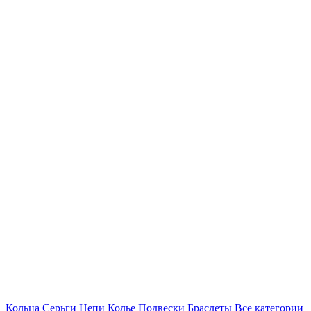
Кольца
Серьги
Цепи
Колье
Подвески
Браслеты
Все категории