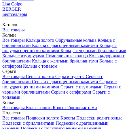
Lisa Colpo
BERGER
Бестселлеры
Каталог
Все товары
Кольца
Все товары
Кольца золото
Обручальные кольца
Кольца с
бриллиантами
Кольца с драгоценными камнями
Кольца с
полудрагоценными камнями
Кольца с черными бриллиантами
Кольца с изумрудами
Помолвочные кольца
Кольца-дорожки с
бриллиантами
Кольца с желтыми бриллиантами
Кольца с
сапфиром
Кольца с топазом
Серьги
Все товары
Серьги золото
Серьги пусеты
Серьги с
бриллиантами
Серьги с драгоценными камнями
Серьги с
полудрагоценными камнями
Серьги с изумрудами
Серьги с
черными бриллиантами
Серьги с сапфирами
Серьги с
топазами
Колье
Все товары
Колье золото
Колье с бриллиантами
Подвески
Все товары
Подвески золото
Кресты
Подвески религиозные
Подвески с бриллиантами
Подвески с драгоценными
камнями
Подвески с полудрагоценными камнями