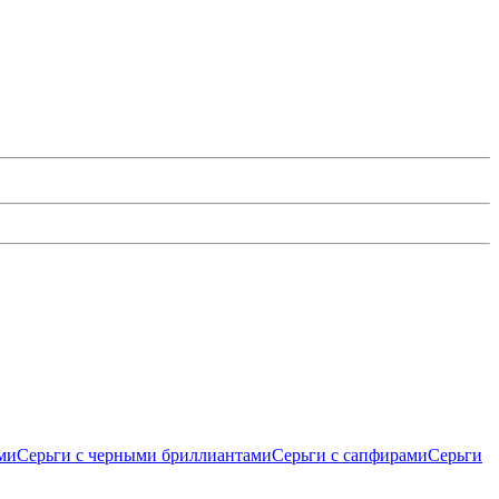
ми
Серьги с черными бриллиантами
Серьги с сапфирами
Серьги