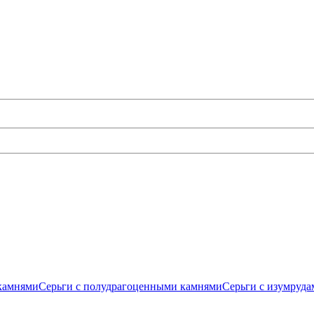
камнями
Серьги с полудрагоценными камнями
Серьги с изумруда