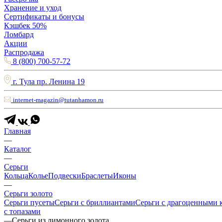
Хранение и уход
Сертификаты и бонусы
Кэшбек 50%
Ломбард
Акции
Распродажа
8 (800) 700-57-72
г. Тула пр. Ленина 19
internet-magazin@tutanhamon.ru
Главная
—
Каталог
—
Серьги
Кольца
Колье
Подвески
Браслеты
Иконы
—
Серьги золото
Серьги пусеты
Серьги с бриллиантами
Серьги с драгоценными 
с топазами
—
Серьги из лимонного золота