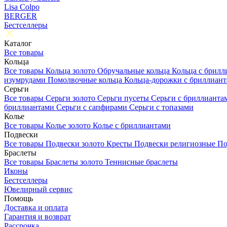
Lisa Colpo
BERGER
Бестселлеры
Каталог
Все товары
Кольца
Все товары
Кольца золото
Обручальные кольца
Кольца с брил
изумрудами
Помолвочные кольца
Кольца-дорожки с бриллиан
Серьги
Все товары
Серьги золото
Серьги пусеты
Серьги с бриллиант
бриллиантами
Серьги с сапфирами
Серьги с топазами
Колье
Все товары
Колье золото
Колье с бриллиантами
Подвески
Все товары
Подвески золото
Кресты
Подвески религиозные
По
Браслеты
Все товары
Браслеты золото
Теннисные браслеты
Иконы
Бестселлеры
Ювелирный сервис
Помощь
Доставка и оплата
Гарантия и возврат
Рассрочка