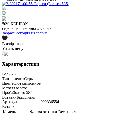
50% КЕШБЭК
серьги из лимонного золота
Забрать сегодня из салона
В избранное
Узнать цену
Характеристики
Вес
2.28
Тип изделия
Серьги
Цвет золота
лимонное
Металл
Золото
Проба
Золото 585
Вставки
Бриллиант
Артикул
000336554
Вставки
Камень
Форма огранки
Вес, карат