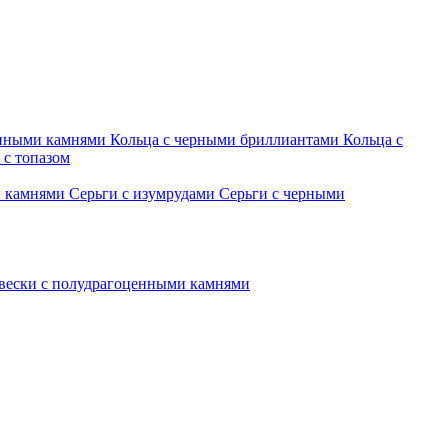
енными камнями
Кольца с черными бриллиантами
Кольца с
 с топазом
и камнями
Серьги с изумрудами
Серьги с черными
вески с полудрагоценными камнями