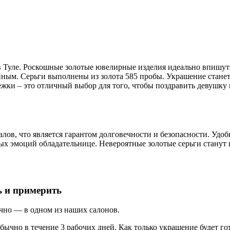
в Туле. Роскошные золотые ювелирные изделия идеально впишут
ным. Серьги выполнены из золота 585 пробы. Украшение станет 
ежки – это отличный выбор для того, чтобы поздравить девушку
ов, что является гарантом долговечности и безопасности. Удоб
ных эмоций обладательнице. Невероятные золотые серьги стану
ь и примерить
ично — в одном из
наших салонов.
бычно в течение 3 рабочих дней. Как только украшение будет г