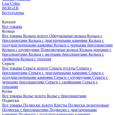
Lisa Colpo
BERGER
Бестселлеры
Каталог
Все товары
Кольца
Все товары
Кольца золото
Обручальные кольца
Кольца с
бриллиантами
Кольца с драгоценными камнями
Кольца с
полудрагоценными камнями
Кольца с черными бриллиантами
Кольца с изумрудами
Помолвочные кольца
Кольца-дорожки с
бриллиантами
Кольца с желтыми бриллиантами
Кольца с
сапфиром
Кольца с топазом
Серьги
Все товары
Серьги золото
Серьги пусеты
Серьги с
бриллиантами
Серьги с драгоценными камнями
Серьги с
полудрагоценными камнями
Серьги с изумрудами
Серьги с
черными бриллиантами
Серьги с сапфирами
Серьги с
топазами
Колье
Все товары
Колье золото
Колье с бриллиантами
Подвески
Все товары
Подвески золото
Кресты
Подвески религиозные
Подвески с бриллиантами
Подвески с драгоценными
камнями
Подвески с полудрагоценными камнями